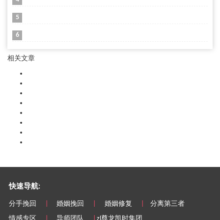
5
6
相关文章
快速导航:
分手挽回
|
婚姻挽回
|
婚姻修复
|
分离第三者
情感专区
|
导师团队
|
zl尊龙凯时集团