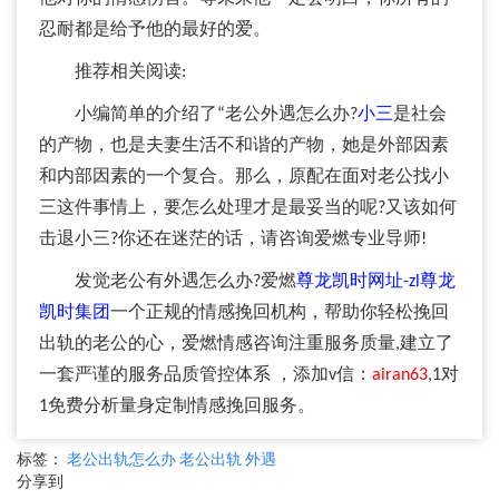
忍耐都是给予他的最好的爱。
推荐相关阅读:
小编简单的介绍了“老公外遇怎么办?
小三
是社会
的产物，也是夫妻生活不和谐的产物，她是外部因素
和内部因素的一个复合。那么，原配在面对老公找小
三这件事情上，要怎么处理才是最妥当的呢?又该如何
击退小三?你还在迷茫的话，请咨询爱燃专业导师!
发觉老公有外遇怎么办?爱燃
尊龙凯时网址-zl尊龙
凯时集团
一个正规的情感挽回机构，帮助你轻松挽回
出轨的老公的心，爱燃情感咨询注重服务质量,建立了
一套严谨的服务品质管控体系 ，添加v信：
airan63
,1对
1免费分析量身定制情感挽回服务。
标签：
老公出轨怎么办
老公出轨
外遇
分享到