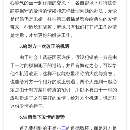
心静气的坐一起仔细的交流下，各自都谈下对待这份
静静据守的爱情的情绪和怎样处理问题的办法，无论
是已婚仍是未婚，往往第三者插足都会给两头的爱情
带来一些尴尬和隔膜，所以只有我们打开把工作说清
楚之后，才华更好的解决工作。
5.给对方一次改正的机遇
由于社会上诱惑因素许多，假设犯错的一方是由
于一时的模糊犯下的过错，并且有悔过之心，可以给
他个机遇改正，这样不仅能彰显出你的大度与宽恕，
也能给对方一个很好的改正机遇，两个人走到一起必
定是由于对方某种特质的招引，所以不要由于一时的
激动断送了之前美好的爱情，给对方个机遇，也是对
这份爱情的担任。
6.认清当下爱情的形势
首先要想到的不是
小三
的道德败坏，而是对方是